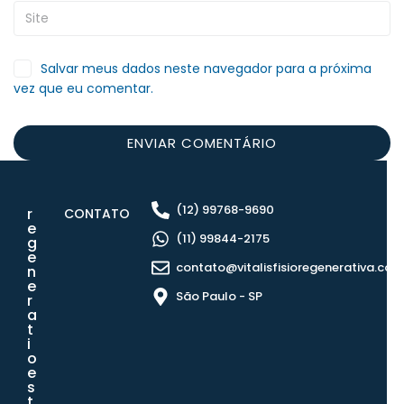
Salvar meus dados neste navegador para a próxima
vez que eu comentar.
(12) 99768-9690
r
CONTATO
e
(11) 99844-2175
g
e
contato@vitalisfisioregenerativa.com
n
e
São Paulo - SP
r
a
t
i
o
e
s
t