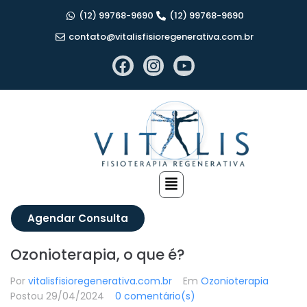
(12) 99768-9690
(12) 99768-9690
contato@vitalisfisioregenerativa.com.br
Agendar Consulta
Ozonioterapia, o que é?
Por
vitalisfisioregenerativa.com.br
Em
Ozonioterapia
Postou
29/04/2024
0 comentário(s)