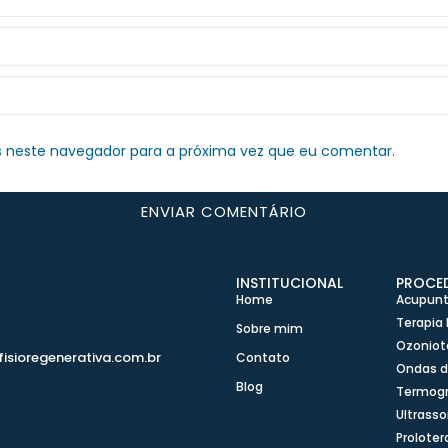
 neste navegador para a próxima vez que eu comentar.
INSTITUCIONAL
PROCE
Home
Acupunt
0
Terapia 
Sobre mim
Ozoniot
fisioregenerativa.com.br
Contato
Ondas 
Blog
Termogr
Ultrasso
Proloter