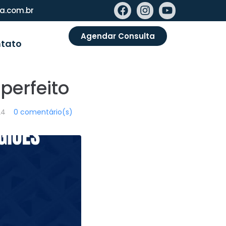
va.com.br
Agendar Consulta
tato
perfeito
24
0 comentário(s)