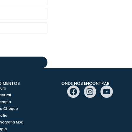
DIMENTOS
ONDE NOS ENCONTRAR
ura
Neural
erapia
de Choque
afia
nografia MSK
apia