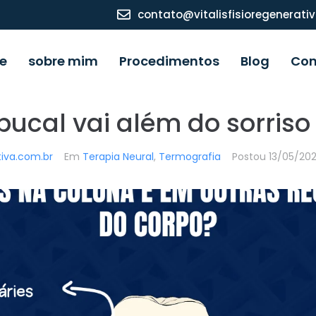
contato@vitalisfisioregenerati
e
sobre mim
Procedimentos
Blog
Con
ucal vai além do sorriso 
ativa.com.br
Em
Terapia Neural
,
Termografia
Postou
13/05/20