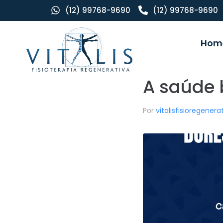
(12) 99768-9690
(12) 99768-9690
Hom
A saúde b
Por
vitalisfisioregener