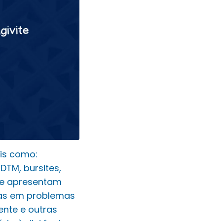
is como:
DTM, bursites,
 se apresentam
sas em problemas
ente e outras