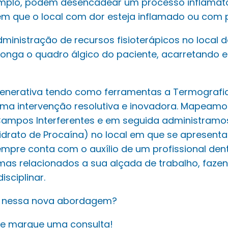
mplo, podem desencadear um processo inflamatór
em que o local com dor esteja inflamado ou com 
ministração de recursos fisioterápicos no local d
longa o quadro álgico do paciente, acarretando 
egenerativa tendo como ferramentas a Termografia
ma intervenção resolutiva e inovadora. Mapeamo
ampos Interferentes e em seguida administramos
idrato de Procaína) no local em que se apresenta
mpre conta com o auxílio de um profissional denti
emas relacionados a sua alçada de trabalho, faz
isciplinar.
o nessa nova abordagem?
 e marque uma consulta!