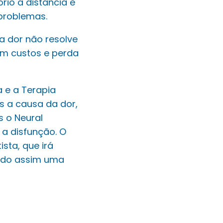
io à distância e
problemas.
a dor não resolve
em custos e perda
 e a Terapia
s a causa da dor,
 o Neural
 a disfunção. O
sta, que irá
endo assim uma