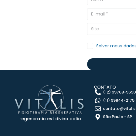
Salvar meus dados
CONTATO
(12) 99768-969
(11) 99844-2175
contato@vitalis
São Paulo - SP
regeneratio est divina actio