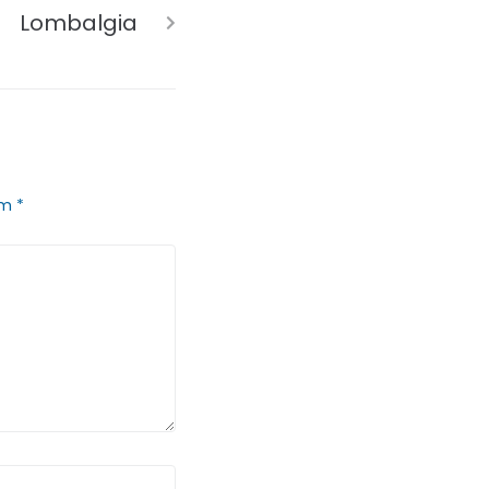
Lombalgia
om
*