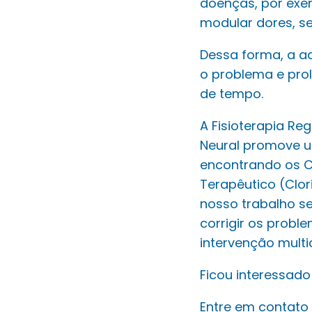
doenças, por exe
modular dores, s
Dessa forma, a ad
o problema e pro
de tempo.
A Fisioterapia R
Neural promove u
encontrando os C
Terapêutico (Clor
nosso trabalho se
corrigir os probl
intervenção multid
Ficou interessad
Entre em contato