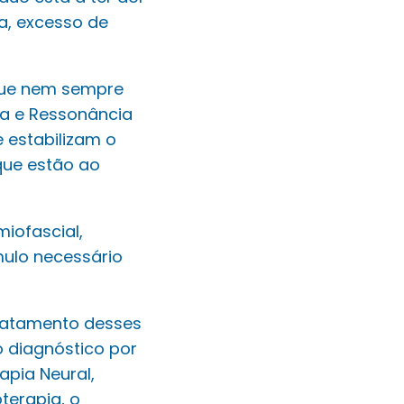
a, excesso de
 que nem sempre
a e Ressonância
 estabilizam o
que estão ao
iofascial,
mulo necessário
tratamento desses
o diagnóstico por
pia Neural,
terapia, o