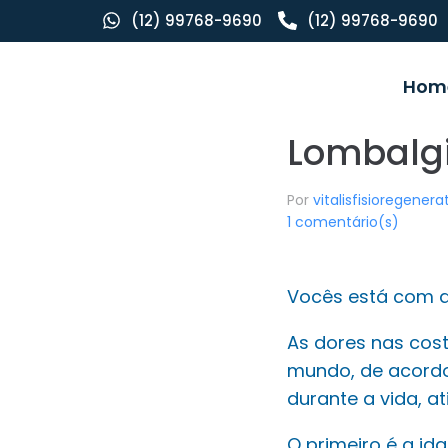
(12) 99768-9690
(12) 99768-9690
Hom
Lombalg
Por
vitalisfisioregener
1 comentário(s)
Vocês está com d
As dores nas cos
mundo, de acord
durante a vida, at
O primeiro é a id