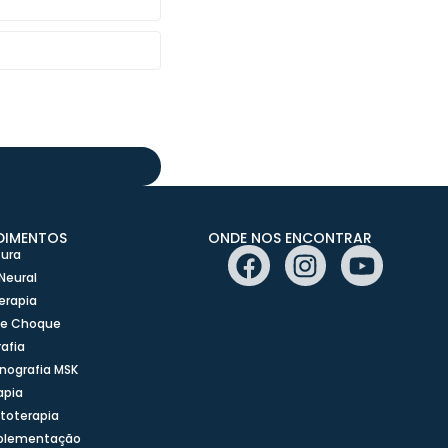
DIMENTOS
ONDE NOS ENCONTRAR
ura
Neural
erapia
de Choque
afia
nografia MSK
apia
toterapia
plementação