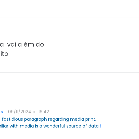
al vai além do
ito
09/11/2024 at 16:42
ks
s fastidious paragraph regarding media print,
iliar with media is a wonderful source of data.
!