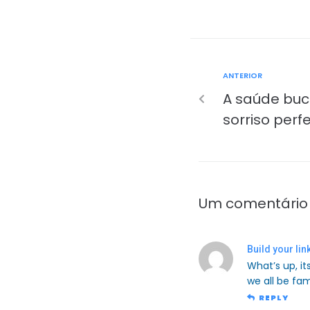
ANTERIOR
A saúde buc
sorriso perfe
Um comentário
Build your lin
What’s up, it
we all be fam
REPLY