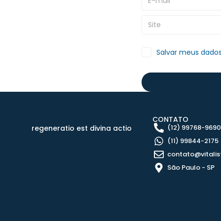
Salvar meus dados
CONTATO
(12) 99768-969
regeneratio est divina actio
(11) 99844-2175
contato@vitalis
São Paulo - SP