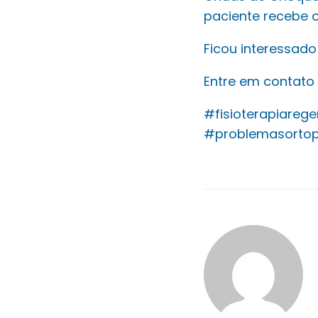
paciente recebe o
Ficou interessad
Entre em contato
#fisioterapiarege
#problemasortop