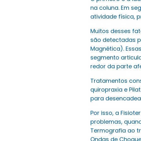
na coluna. Em se
atividade física, 
Muitos desses fa
são detectadas p
Magnética). Essa
segmento articul
redor da parte af
Tratamentos conse
quiropraxia e Pil
para desencadear
Por isso, a Fisio
problemas, quando
Termografia ao t
Ondas de Choque, 