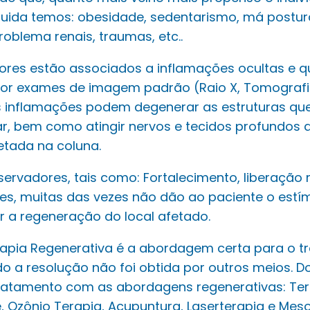
guida temos: obesidade, sedentarismo, má postur
problema renais, traumas, etc..
tores estão associados a inflamações ocultas e
or exames de imagem padrão (Raio X, Tomografi
s inflamações podem degenerar as estruturas que
ar, bem como atingir nervos e tecidos profundos 
etada na coluna.
rvadores, tais como: Fortalecimento, liberação m
ates, muitas das vezes não dão ao paciente o estí
 a regeneração do local afetado.
terapia Regenerativa é a abordagem certa para o 
 a resolução não foi obtida por outros meios. D
ratamento com as abordagens regenerativas: Tera
Ozônio Terapia, Acupuntura, Laserterapia e Meso