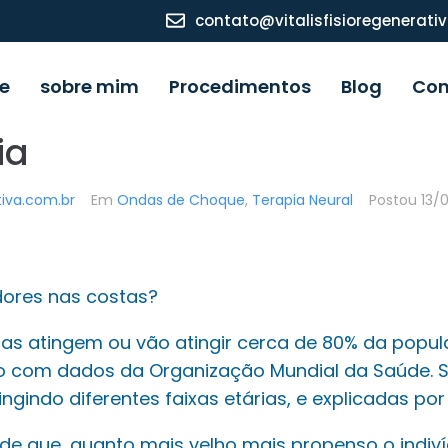
contato@vitalisfisioregenerati
e
sobre mim
Procedimentos
Blog
Con
ia
ativa.com.br
Em
Ondas de Choque
,
Terapia Neural
Postou
13/
ores nas costas?
tas atingem ou vão atingir cerca de 80% da popu
o com dados da Organização Mundial da Saúde.
ingindo diferentes faixas etárias, e explicadas por
ade que, quanto mais velho mais propenso o indiví