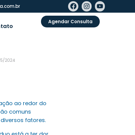
va.com.br
Agendar Consulta
tato
05/2024
lação ao redor do
 São comuns
 diversos fatores.
duo está a ter dor