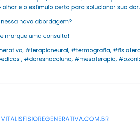
 olhar e o estímulo certo para solucionar sua dor.
o nessa nova abordagem?
 e marque uma consulta!
nerativa, #terapianeural, #termografia, #fisiotera
edicos , #doresnacoluna, #mesoterapia, #ozoni
VITALISFISIOREGENERATIVA.COM.BR