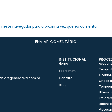
 neste navegador para a próxima vez que eu comentar.
INSTITUCIONAL
PROCE
Home
Acupunt
0
Terapia 
Sobre mim
Ozoniot
fisioregenerativa.com.br
Contato
Ondas 
Blog
Termogr
Ultrasso
Proloter
Laser/Fo
Viscosu