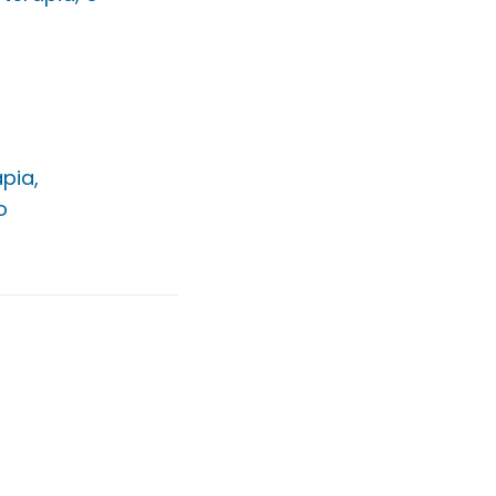
pia,
o